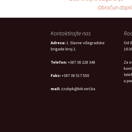
Post
Obračun dopri
navigation
Kontaktirajte nas
Rad
Adresa:
1. Slavne višegradske
Od 0
brigade broj 1.
10:30
Telefon:
+387 38 228 348
Za s
kont
tele
Faks:
+387 38 517 550
u pe
mail:
zzobpk@bih.net.ba