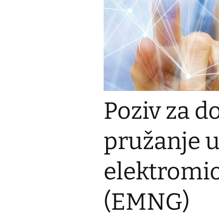
Prijava na zdravstveno
osiguranje
Poziv za d
pružanje 
elektromi
(EMNG)