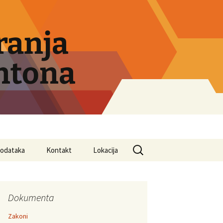
ranja
ntona
Search
 podataka
Kontakt
Lokacija
for:
Dokumenta
Zakoni