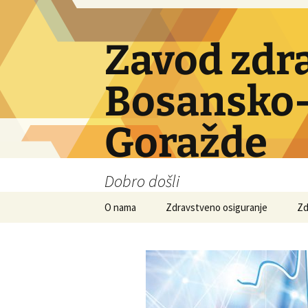
Skip
to
content
Zavod zdr
Bosansko-
Goražde
Dobro došli
O nama
Zdravstveno osiguranje
Zd
Obavezno osiguranje
Dobrovoljno osiguranje
Ino osiguranje