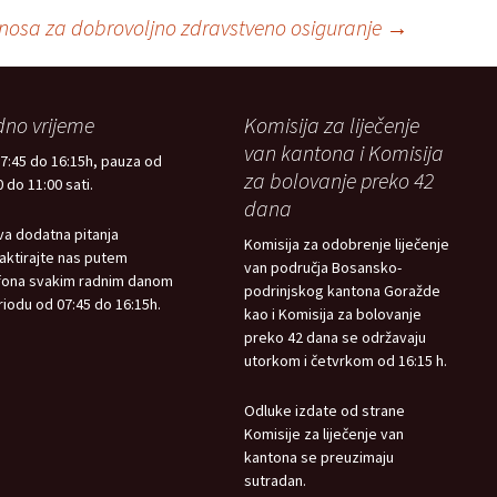
nosa za dobrovoljno zdravstveno osiguranje
→
no vrijeme
Komisija za liječenje
van kantona i Komisija
7:45 do 16:15h, pauza od
za bolovanje preko 42
 do 11:00 sati.
dana
va dodatna pitanja
Komisija za odobrenje liječenje
aktirajte nas putem
van područja Bosansko-
fona svakim radnim danom
podrinjskog kantona Goražde
riodu od 07:45 do 16:15h.
kao i Komisija za bolovanje
preko 42 dana se održavaju
utorkom i četvrkom od 16:15 h.
Odluke izdate od strane
Komisije za liječenje van
kantona se preuzimaju
sutradan.