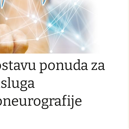
ostavu ponuda za
usluga
oneurografije