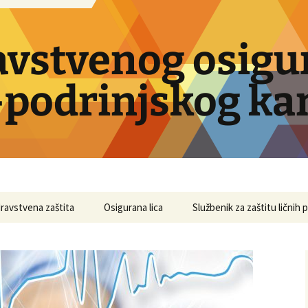
avstvenog osigu
podrinjskog ka
ravstvena zaštita
Osigurana lica
Službenik za zaštitu ličnih