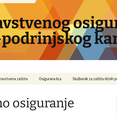
avstvenog osigu
podrinjskog ka
ravstvena zaštita
Osigurana lica
Službenik za zaštitu ličnih 
no osiguranje