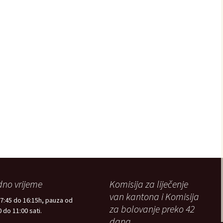
no vrijeme
Komisija za liječenje
van kantona i Komisija
7:45 do 16:15h, pauza od
za bolovanje preko 42
 do 11:00 sati.
dana