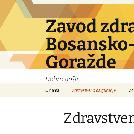
Skip
to
content
Zavod zdr
Bosansko-
Goražde
Dobro došli
O nama
Zdravstveno osiguranje
Zd
Obavezno osiguranje
Zdravstve
Dobrovoljno osiguranje
Ino osiguranje