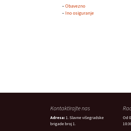
–
Obavezno
Prijava na zdravstveno
–
Ino osiguranje
osiguranje
Kontaktirajte nas
Rad
Adresa:
1. Slavne višegradske
Od 0
brigade broj 1.
10:30