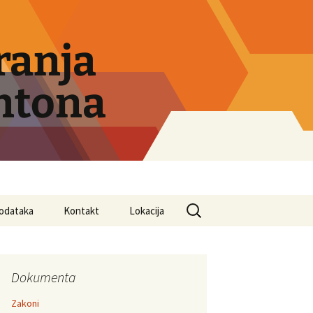
ranja
ntona
Search
podataka
Kontakt
Lokacija
for:
Dokumenta
Zakoni