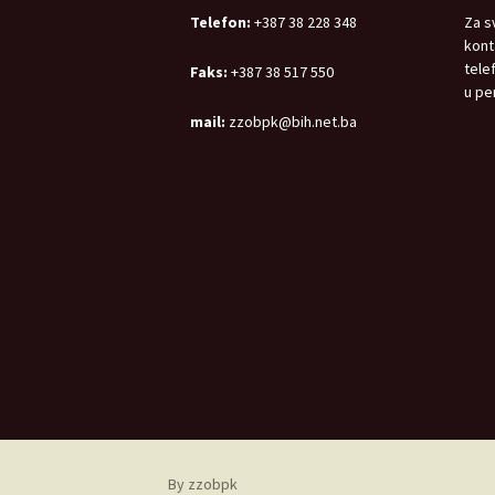
Telefon:
+387 38 228 348
Za s
kont
tele
Faks:
+387 38 517 550
u pe
mail:
zzobpk@bih.net.ba
By zzobpk