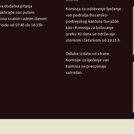
va dodatna pitanja
Komisija za odobrenje liječenje
aktirajte nas putem
van područja Bosansko-
fona svakim radnim danom
podrinjskog kantona Goražde
riodu od 07:45 do 16:15h.
kao i Komisija za bolovanje
preko 42 dana se održavaju
utorkom i četvrkom od 16:15 h.
Odluke izdate od strane
Komisije za liječenje van
kantona se preuzimaju
sutradan.