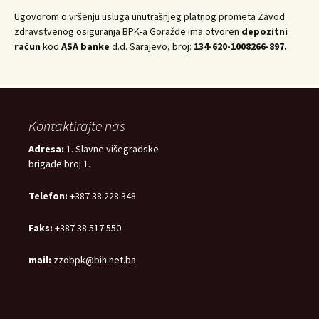
Ugovorom o vršenju usluga unutrašnjeg platnog prometa Zavod
zdravstvenog osiguranja BPK-a Goražde ima otvoren
depozitni
račun
kod
ASA banke
d.d. Sarajevo, broj:
134-620-1008266-897.
Kontaktirajte nas
Adresa:
1. Slavne višegradske
brigade broj 1.
Telefon:
+387 38 228 348
Faks:
+387 38 517 550
mail:
zzobpk@bih.net.ba