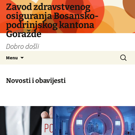
Skip
Zavod zdravstvenog
to
osiguranja Bosansko-
content
podrinjskog kantona
Goražde
Dobro došli
Search
Menu
for:
Novosti i obavijesti