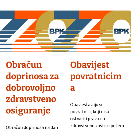
magnetnu
rezonancu
Obračun
Obavijest
doprinosa za
povratnicim
dobrovoljno
a
zdravstveno
Obavještavaju se
osiguranje
povratnici, koji nisu
ostvarili pravo na
zdravstvenu zaštitu putem
Obračun doprinosa na dan