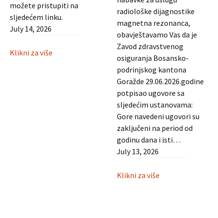
možete pristupiti na
radiološke dijagnostike
sljedećem linku.
magnetna rezonanca,
July 14, 2026
obavještavamo Vas da je
Zavod zdravstvenog
:
Klikni za više
osiguranja Bosansko-
Javni
podrinjskog kantona
oglas
Goražde 29.06.2026.godine
potpisao ugovore sa
sljedećim ustanovama:
Gore navedeni ugovori su
zaključeni na period od
godinu dana i isti…
July 13, 2026
:
Klikni za više
Zaključeni
ugovori
za