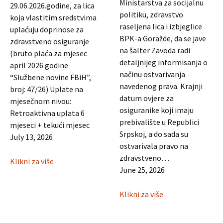
Ministarstva za socijalnu
29.06.2026.godine, za lica
politiku, zdravstvo
koja vlastitim sredstvima
raseljena lica i izbjeglice
uplaćuju doprinose za
BPK-a Goražde, da se jave
zdravstveno osiguranje
na šalter Zavoda radi
(bruto plaća za mjesec
detaljnijeg informisanja o
april 2026.godine
načinu ostvarivanja
“Službene novine FBiH”,
navedenog prava. Krajnji
broj: 47/26) Uplate na
datum ovjere za
mjesečnom nivou:
osiguranike koji imaju
Retroaktivna uplata 6
prebivalište u Republici
mjeseci + tekući mjesec
Srpskoj, a do sada su
July 13, 2026
ostvarivala pravo na
zdravstveno…
:
Klikni za više
June 25, 2026
Obračun
doprinosa
:
Klikni za više
za
Obavijest
dobrovoljno
povratnicima
zdravstveno