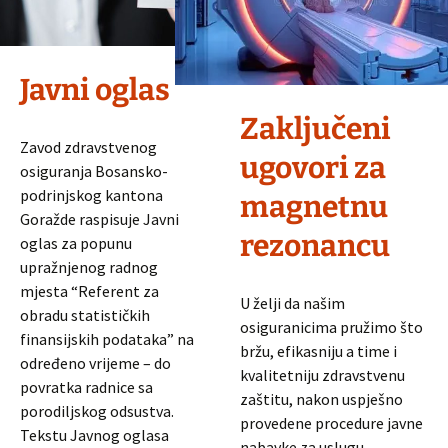
Javni oglas
Zaključeni
Zavod zdravstvenog
ugovori za
osiguranja Bosansko-
podrinjskog kantona
magnetnu
Goražde raspisuje Javni
rezonancu
oglas za popunu
upražnjenog radnog
mjesta “Referent za
U želji da našim
obradu statističkih
osiguranicima pružimo što
finansijskih podataka” na
bržu, efikasniju a time i
određeno vrijeme – do
kvalitetniju zdravstvenu
povratka radnice sa
zaštitu, nakon uspješno
porodiljskog odsustva.
provedene procedure javne
Tekstu Javnog oglasa
nabavke za uslugu