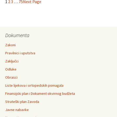
1
2
3
…
75
Next Page
osiguranje
Dokumenta
Zakoni
Pravilnici i uputstva
Zaključci
Odluke
Obrasci
Liste lijekova i ortopedskih pomagala
Finansijski plan i Dokument okvirnog budžeta
Strateški plan Zavoda
Javne nabavke