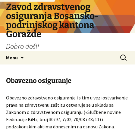
Skip
Zavod zdravstvenog
to
osiguranja Bosansko-
content
podrinjskog kantona
Goražde
Dobro došli
Search
Menu
for:
Obavezno osiguranje
Obavezno zdravstveno osiguranje i s tim u vezi ostvarivanje
prava na zdravstvenu zaštitu ostvaruje se u skladu sa
Zakonom o zdravstvenom osiguranju («Službene novine
Federacije BiH», broj 30/97, 7/02, 70/08 i 48/11) i
podzakonskim aktima donesenim na osnovu Zakona.