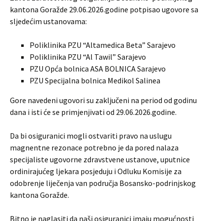
kantona Goražde 29.06.2026.godine potpisao ugovore sa
sljedećim ustanovama:
Poliklinika PZU “Altamedica Beta” Sarajevo
Poliklinika PZU “Al Tawil” Sarajevo
PZU Opća bolnica ASA BOLNICA Sarajevo
PZU Specijalna bolnica Medikol Salinea
Gore navedeni ugovori su zaključeni na period od godinu
dana i isti će se primjenjivati od 29.06.2026.godine.
Da bi osiguranici mogli ostvariti pravo na uslugu
magnentne rezonace potrebno je da pored nalaza
specijaliste ugovorne zdravstvene ustanove, uputnice
ordinirajućeg ljekara posjeduju i Odluku Komisije za
odobrenje liječenja van područja Bosansko-podrinjskog
kantona Goražde.
Bitno je naglasiti da naši osiguranici imaju mogućnosti