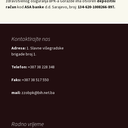
zdravstvenog osiguranja BPK-a Goražde ima otvoren
depozitni
račun
kod
ASA banke
d.d. Sarajevo, broj:
134-620-1008266-897.
Kontaktirajte nas
Adresa:
1. Slavne višegradske
brigade broj 1.
Telefon:
+387 38 228 348
Faks:
+387 38 517 550
mail:
zzobpk@bih.net.ba
Radno vrijeme