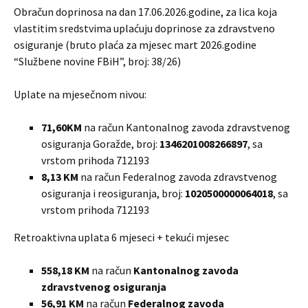
Obračun doprinosa na dan 17.06.2026.godine, za lica koja
vlastitim sredstvima uplaćuju doprinose za zdravstveno
osiguranje (bruto plaća za mjesec mart 2026.godine
“Službene novine FBiH”, broj: 38/26)
Uplate na mjesečnom nivou:
71,60KM
na račun Kantonalnog zavoda zdravstvenog
osiguranja Goražde, broj:
1346201008266897
, sa
vrstom prihoda 712193
8,13 KM
na račun Federalnog zavoda zdravstvenog
osiguranja i reosiguranja, broj:
1020500000064018
, sa
vrstom prihoda 712193
Retroaktivna uplata 6 mjeseci + tekući mjesec
558,18 KM
na račun
Kantonalnog zavoda
zdravstvenog osiguranja
56,91 KM
na račun
Federalnog zavoda