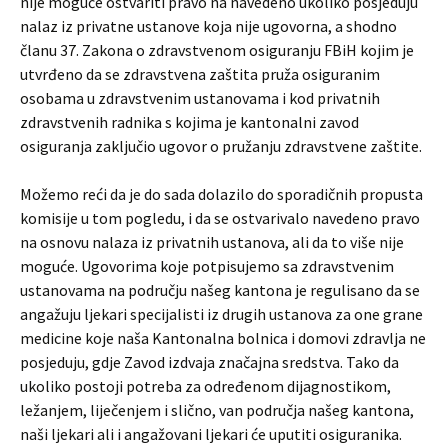
nije moguće ostvariti pravo na navedeno ukoliko posjeduju
nalaz iz privatne ustanove koja nije ugovorna, a shodno
članu 37. Zakona o zdravstvenom osiguranju FBiH kojim je
utvrđeno da se zdravstvena zaštita pruža osiguranim
osobama u zdravstvenim ustanovama i kod privatnih
zdravstvenih radnika s kojima je kantonalni zavod
osiguranja zaključio ugovor o pružanju zdravstvene zaštite.
Možemo reći da je do sada dolazilo do sporadičnih propusta
komisije u tom pogledu, i da se ostvarivalo navedeno pravo
na osnovu nalaza iz privatnih ustanova, ali da to više nije
moguće. Ugovorima koje potpisujemo sa zdravstvenim
ustanovama na području našeg kantona je regulisano da se
angažuju ljekari specijalisti iz drugih ustanova za one grane
medicine koje naša Kantonalna bolnica i domovi zdravlja ne
posjeduju, gdje Zavod izdvaja značajna sredstva. Tako da
ukoliko postoji potreba za određenom dijagnostikom,
ležanjem, liječenjem i slično, van područja našeg kantona,
naši ljekari ali i angažovani ljekari će uputiti osiguranika.