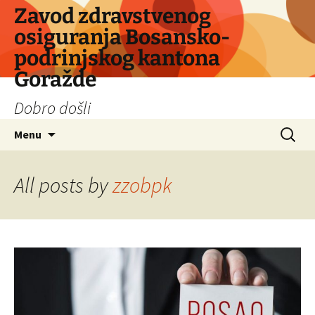
Skip
Zavod zdravstvenog
to
osiguranja Bosansko-
content
podrinjskog kantona
Goražde
Dobro došli
Search
Menu
for:
All posts by
zzobpk