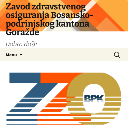
Skip
Zavod zdravstvenog
to
osiguranja Bosansko-
content
podrinjskog kantona
Goražde
Dobro došli
Search
Menu
for: