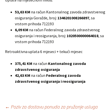
Uplate na mjesečnom nivou:
53,63 KM
na račun Kantonalnog zavoda zdravstvenog
osiguranja Goražde, broj:
1346201008266897
, sa
vrstom prihoda 712193
6,09 KM
na račun Federalnog zavoda zdravstvenog
osiguranja i reosiguranja, broj:
1020500000064018
, sa
vrstom prihoda 712193
Retroaktivna uplata 6 mjeseci + tekući mjesec
375,41 KM
na račun
Kantonalnog zavoda
zdravstvenog osiguranja
42,63 KM
na račun
Federalnog zavoda
zdravstvenog osiguranja i reosiguranja
Post
←
Poziv za dostavu ponuda za pružanje usluga