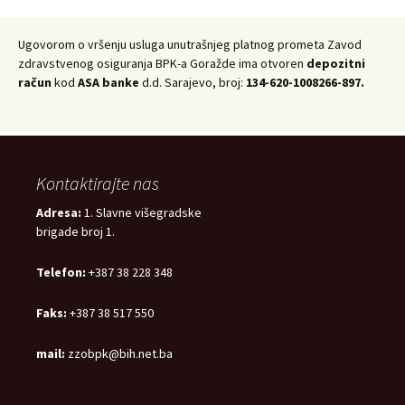
Ugovorom o vršenju usluga unutrašnjeg platnog prometa Zavod
zdravstvenog osiguranja BPK-a Goražde ima otvoren
depozitni
račun
kod
ASA banke
d.d. Sarajevo, broj:
134-620-1008266-897.
Kontaktirajte nas
Adresa:
1. Slavne višegradske
brigade broj 1.
Telefon:
+387 38 228 348
Faks:
+387 38 517 550
mail:
zzobpk@bih.net.ba