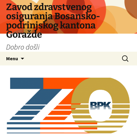
Skip
Zavod zdravstvenog
to
osiguranja Bosansko-
content
podrinjskog kantona
Goražde
Dobro došli
Search
Menu
for: