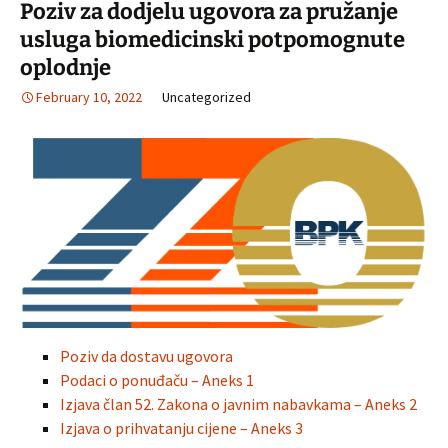
Poziv za dodjelu ugovora za pružanje
usluga biomedicinski potpomognute
oplodnje
February 10, 2022
Uncategorized
Poziv da dostavu ugovora
Podaci o ponuđaču – Aneks 1
Izjava član 52. Zakona o javnim nabavkama – Aneks 2
Izjava o prihvatanju cijene – Aneks 3