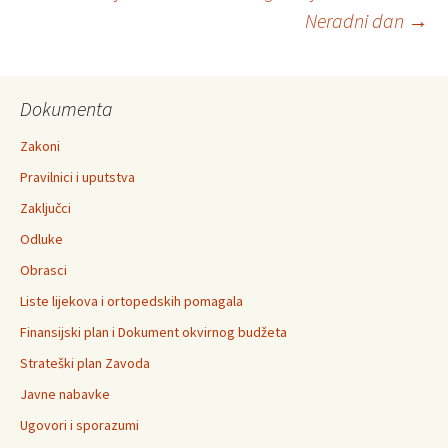
Post
Neradni dan
→
navigation
Dokumenta
Zakoni
Pravilnici i uputstva
Zaključci
Odluke
Obrasci
Liste lijekova i ortopedskih pomagala
Finansijski plan i Dokument okvirnog budžeta
Strateški plan Zavoda
Javne nabavke
Ugovori i sporazumi