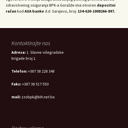
zdravstvenog osiguranja BPK-a Goražde ima otvoren
depozitni
račun
kod
ASA banke
d.d. Sarajevo, broj:
134-620-1008266-897.
Kontaktirajte nas
Adresa:
1. Slavne višegradske
brigade broj 1.
Telefon:
+387 38 228 348
Faks:
+387 38 517 550
mail:
zzobpk@bih.net.ba