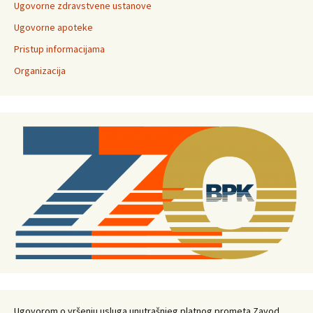
Ugovorne zdravstvene ustanove
Ugovorne apoteke
Pristup informacijama
Organizacija
Ugovorom o vršenju usluga unutrašnjeg platnog prometa Zavod