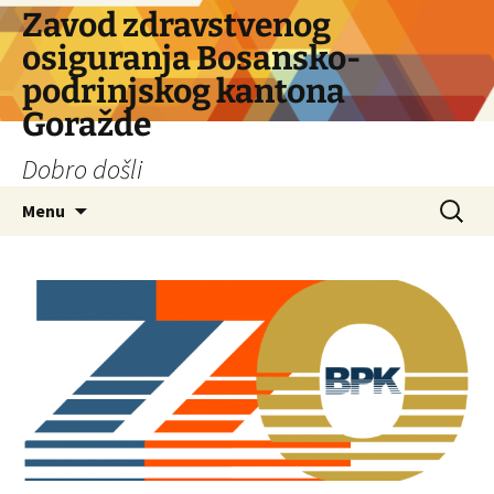
Skip
Zavod zdravstvenog
to
osiguranja Bosansko-
content
podrinjskog kantona
Goražde
Dobro došli
Search
Menu
for: