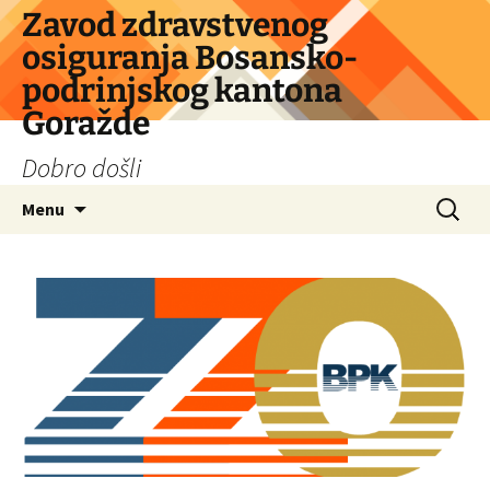
Skip
Zavod zdravstvenog
to
osiguranja Bosansko-
content
podrinjskog kantona
Goražde
Dobro došli
Search
Menu
for: