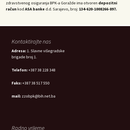
zdravstvenog osiguranja BPK-a Goražde ima otvoren
depozitni
račun
kod
ASA banke
d.d. Sarajevo, broj:
134-620-1008266-897.
Kontaktirajte nas
Adresa:
1. Slavne višegradske
brigade broj 1.
Telefon:
+387 38 228 348
Faks:
+387 38 517 550
mail:
zzobpk@bih.net.ba
Radno vrijeme