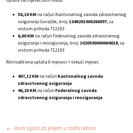
Uplate na mjesečnom nivou:
58,16 KM
na račun Kantonalnog zavoda zdravstvenog
osiguranja Goražde, broj:
1346201008266897
, sa
vrstom prihoda 712193
6,60 KM
na račun Federalnog zavoda zdravstvenog
osiguranja i reosiguranja, broj:
1020500000064018
, sa
vrstom prihoda 712193
Retroaktivna uplata 6 mjeseci + tekući mjesec
407,12 KM
na račun
Kantonalnog zavoda
zdravstvenog osiguranja
46,20 KM
na račun
Federalnog zavoda
zdravstvenog osiguranja i reosiguranja
Post
←
Javni oglas za prijem u radni odnos