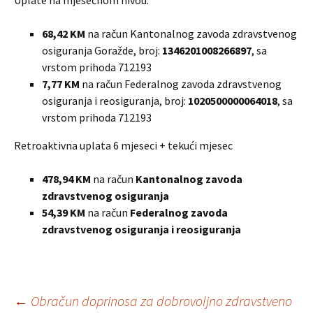
Uplate na mjesečnom nivou:
68,42 KM
na račun Kantonalnog zavoda zdravstvenog
osiguranja Goražde, broj:
1346201008266897
, sa
vrstom prihoda 712193
7,77 KM
na račun Federalnog zavoda zdravstvenog
osiguranja i reosiguranja, broj:
1020500000064018
, sa
vrstom prihoda 712193
Retroaktivna uplata 6 mjeseci + tekući mjesec
478,94 KM
na račun
Kantonalnog zavoda
zdravstvenog osiguranja
54,39 KM
na račun
Federalnog zavoda
zdravstvenog osiguranja i reosiguranja
Post
←
Obračun doprinosa za dobrovoljno zdravstveno