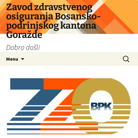
Skip
Zavod zdravstvenog
to
osiguranja Bosansko-
content
podrinjskog kantona
Goražde
Dobro došli
Search
Menu
for: