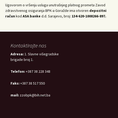
Ugovorom o vršenju usluga unutrašnjeg platnog prometa Zavod
zdravstvenog osiguranja BPK-a Goražde ima otvoren
depozitni
račun
kod
ASA banke
d.d. Sarajevo, broj:
134-620-1008266-897.
Kontaktirajte nas
Adresa:
1. Slavne višegradske
brigade broj 1.
Telefon:
+387 38 228 348
Faks:
+387 38 517 550
mail:
zzobpk@bih.net.ba