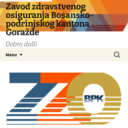
Skip
Zavod zdravstvenog
to
osiguranja Bosansko-
content
podrinjskog kantona
Goražde
Dobro došli
Search
Menu
for: