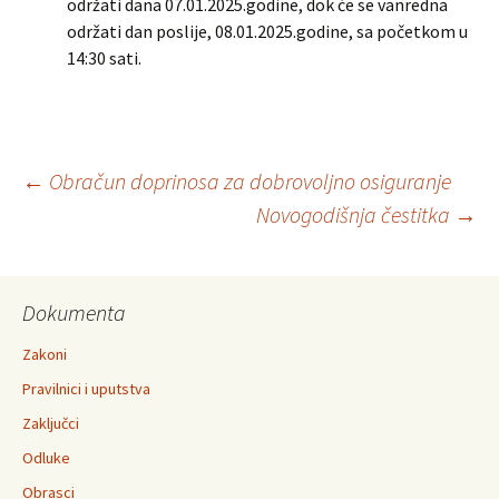
održati dana 07.01.2025.godine, dok će se vanredna
održati dan poslije, 08.01.2025.godine, sa početkom u
14:30 sati.
Post
←
Obračun doprinosa za dobrovoljno osiguranje
Novogodišnja čestitka
→
navigation
Dokumenta
Zakoni
Pravilnici i uputstva
Zaključci
Odluke
Obrasci