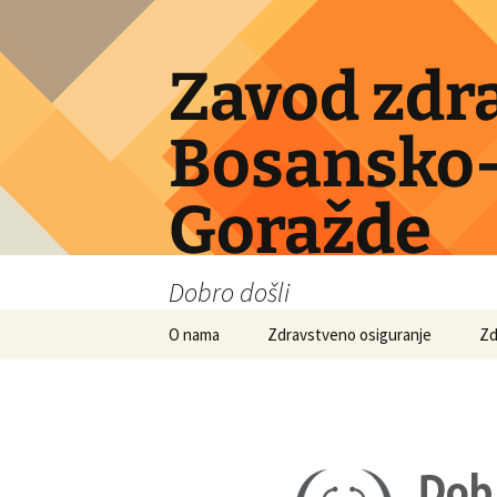
Skip
to
content
Zavod zdr
Bosansko-
Goražde
Dobro došli
O nama
Zdravstveno osiguranje
Zd
Obavezno osiguranje
Dobrovoljno osiguranje
Ino osiguranje