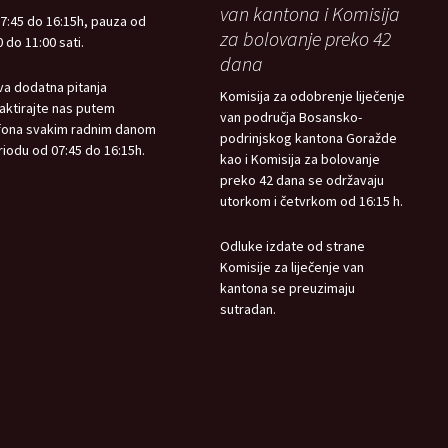
van kantona i Komisija
7:45 do 16:15h, pauza od
za bolovanje preko 42
 do 11:00 sati.
dana
va dodatna pitanja
Komisija za odobrenje liječenje
aktirajte nas putem
van područja Bosansko-
fona svakim radnim danom
podrinjskog kantona Goražde
riodu od 07:45 do 16:15h.
kao i Komisija za bolovanje
preko 42 dana se održavaju
utorkom i četvrkom od 16:15 h.
Odluke izdate od strane
Komisije za liječenje van
kantona se preuzimaju
sutradan.