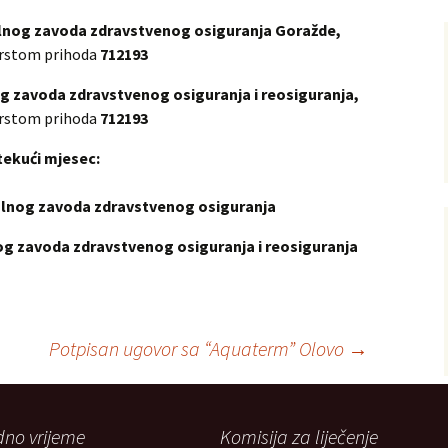
nog zavoda zdravstvenog osiguranja Goražde,
 vrstom prihoda
712193
g zavoda zdravstvenog osiguranja i reosiguranja,
 vrstom prihoda
712193
tekući mjesec:
lnog zavoda zdravstvenog osiguranja
g zavoda zdravstvenog osiguranja i reosiguranja
Potpisan ugovor sa “Aquaterm” Olovo
→
no vrijeme
Komisija za liječenje