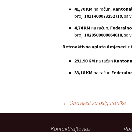
41,70 KM
na račun,
Kantonal
broj:
1011400073252719
, sa
4,74 KM
na račun,
Federalno
broj:
1020500000064018
, sa
Retroaktivna uplata 6 mjeseci + 
291,90 KM
na račun
Kantona
33,18 KM
na račun
Federalno
Post
←
Obavijest za osiguranike
navigation
Kontaktirajte nas
Rad