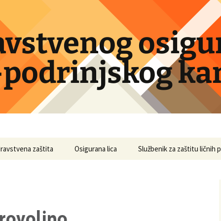
avstvenog osigu
podrinjskog ka
ravstvena zaštita
Osigurana lica
Službenik za zaštitu ličnih