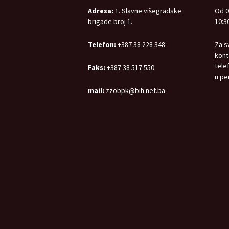
Adresa:
1. Slavne višegradske
Od 0
brigade broj 1.
10:30
Telefon:
+387 38 228 348
Za s
kont
tele
Faks:
+387 38 517 550
u pe
mail:
zzobpk@bih.net.ba