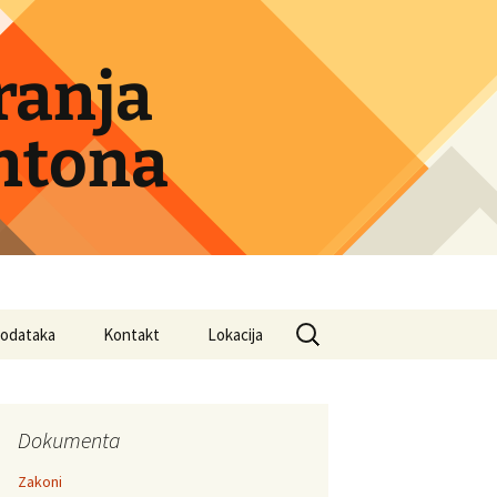
ranja
ntona
Search
 podataka
Kontakt
Lokacija
for:
Dokumenta
Zakoni