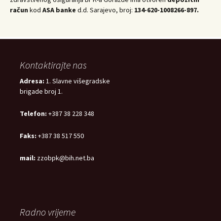
račun
kod
ASA banke
d.d. Sarajevo, broj:
134-620-1008266-897.
Kontaktirajte nas
Adresa:
1. Slavne višegradske
brigade broj 1.
Telefon:
+387 38 228 348
Faks:
+387 38 517 550
mail:
zzobpk@bih.net.ba
Radno vrijeme