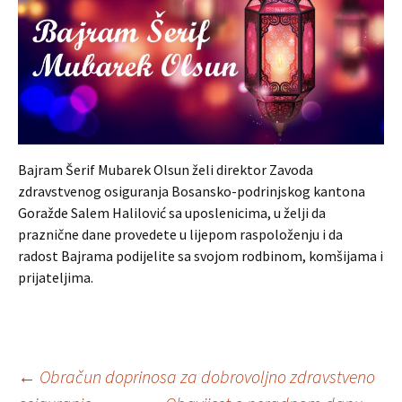
Bajram Šerif Mubarek Olsun želi direktor Zavoda
zdravstvenog osiguranja Bosansko-podrinjskog kantona
Goražde Salem Halilović sa uposlenicima, u želji da
praznične dane provedete u lijepom raspoloženju i da
radost Bajrama podijelite sa svojom rodbinom, komšijama i
prijateljima.
Post
←
Obračun doprinosa za dobrovoljno zdravstveno