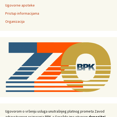
Ugovorne apoteke
Pristup informacijama
Organizacija
Ugovorom o vršenju usluga unutrašnjeg platnog prometa Zavod
zdravstvenog osiguranja BPK-a Goražde ima otvoren
depozitni