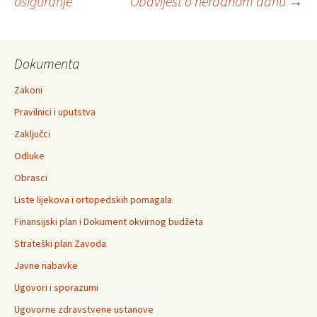
osiguranje
Obavijest o neradnom danu
→
navigation
Dokumenta
Zakoni
Pravilnici i uputstva
Zaključci
Odluke
Obrasci
Liste lijekova i ortopedskih pomagala
Finansijski plan i Dokument okvirnog budžeta
Strateški plan Zavoda
Javne nabavke
Ugovori i sporazumi
Ugovorne zdravstvene ustanove