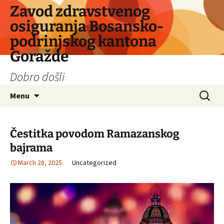
Skip
Zavod zdravstvenog
to
osiguranja Bosansko-
content
podrinjskog kantona
Goražde
Dobro došli
Search
Menu
for:
Čestitka povodom Ramazanskog
bajrama
March 28, 2025
Uncategorized