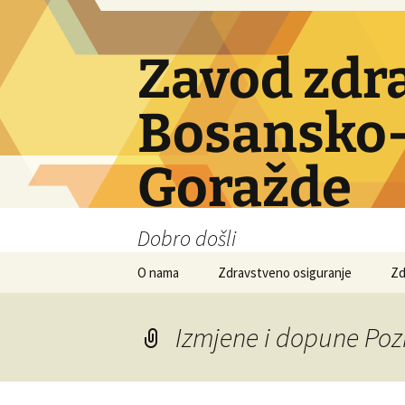
Skip
to
content
Zavod zdr
Bosansko-
Goražde
Dobro došli
O nama
Zdravstveno osiguranje
Zd
Obavezno osiguranje
Izmjene i dopune Po
Dobrovoljno osiguranje
Ino osiguranje