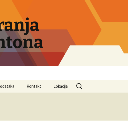
ranja
ntona
Search
 podataka
Kontakt
Lokacija
for: