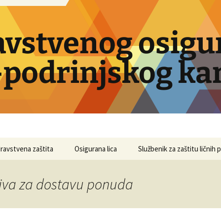
avstvenog osigu
podrinjskog ka
ravstvena zaštita
Osigurana lica
Službenik za zaštitu ličnih
ziva za dostavu ponuda