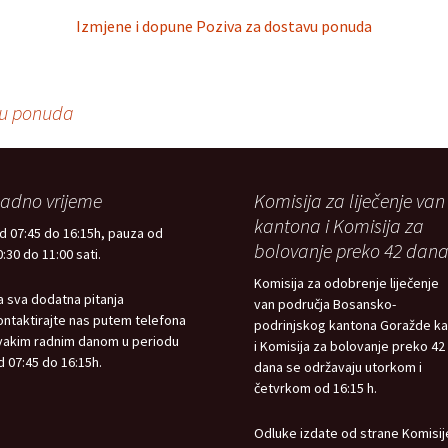
Izmjene i dopune Poziva za dostavu ponuda
vu ponuda
adno vrijeme
Komisija za liječenje van
kantona i Komisija za
d 07:45 do 16:15h, pauza od
bolovanje preko 42 dan
0:30 do 11:00 sati.
Komisija za odobrenje liječenje
a sva dodatna pitanja
van područja Bosansko-
ontaktirajte nas putem telefona
podrinjskog kantona Goražde k
vakim radnim danom u periodu
i Komisija za bolovanje preko 42
d 07:45 do 16:15h.
dana se održavaju utorkom i
četvrkom od 16:15 h.
Odluke izdate od strane Komisij