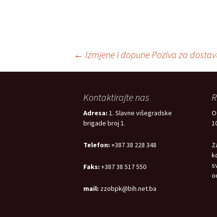
Prijava na zdravstveno
osiguranje
Post
←
Izmjene i dopune Poziva za dosta
navigation
Kontaktirajte nas
R
Adresa:
1. Slavne višegradske
O
brigade broj 1.
1
Telefon:
+387 38 228 348
Z
k
s
Faks:
+387 38 517 550
o
mail:
zzobpk@bih.net.ba