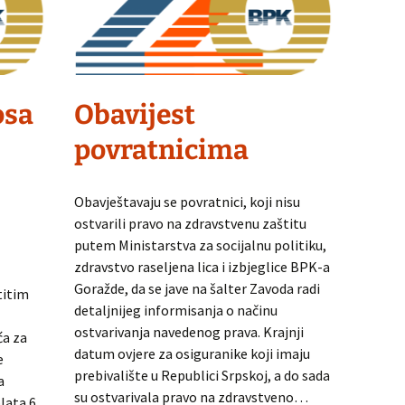
osa
Obavijest
povratnicima
Obavještavaju se povratnici, koji nisu
ostvarili pravo na zdravstvenu zaštitu
putem Ministarstva za socijalnu politiku,
zdravstvo raseljena lica i izbjeglice BPK-a
Goražde, da se jave na šalter Zavoda radi
titim
detaljnijeg informisanja o načinu
ostvarivanja navedenog prava. Krajnji
ća za
datum ovjere za osiguranike koji imaju
e
prebivalište u Republici Srpskoj, a do sada
a
su ostvarivala pravo na zdravstveno…
lata 6