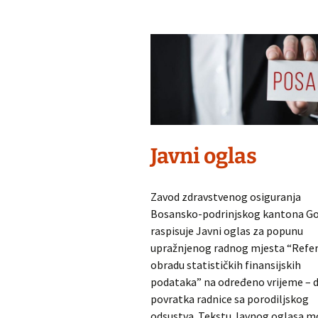
Prijava na zdravstveno
osiguranje
Javni oglas
Zavod zdravstvenog osiguranja
Bosansko-podrinjskog kantona G
raspisuje Javni oglas za popunu
upražnjenog radnog mjesta “Refer
obradu statističkih finansijskih
podataka” na određeno vrijeme – 
povratka radnice sa porodiljskog
odsustva. Tekstu Javnog oglasa m