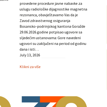
provedene procedure javne nabavke za
uslugu radiološke dijagnostike magnetna
rezonanca, obavještavamo Vas da je
Zavod zdravstvenog osiguranja
Bosansko-podrinjskog kantona Goražde
29.06.2026.godine potpisao ugovore sa
sljedećim ustanovama: Gore navedeni
ugovori su zaključeni na period od godinu
dana i isti…
July 13, 2026
:
Klikni za više
Zaključeni
ugovori
za
magnetnu
rezonancu