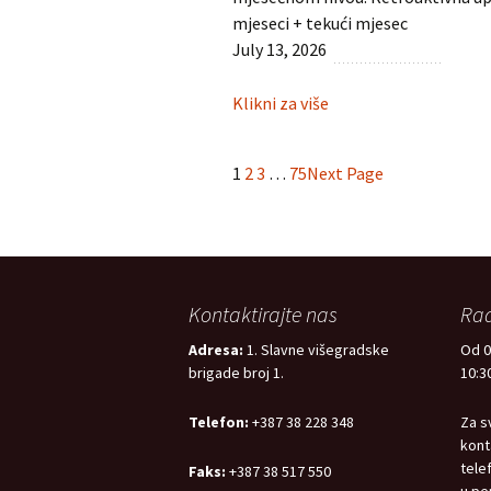
mjeseci + tekući mjesec
July 13, 2026
:
Klikni za više
Obračun
doprinosa
1
2
3
…
75
Next Page
za
dobrovoljno
zdravstveno
osiguranje
Kontaktirajte nas
Rad
Adresa:
1. Slavne višegradske
Od 0
brigade broj 1.
10:30
Telefon:
+387 38 228 348
Za s
kont
tele
Faks:
+387 38 517 550
u pe