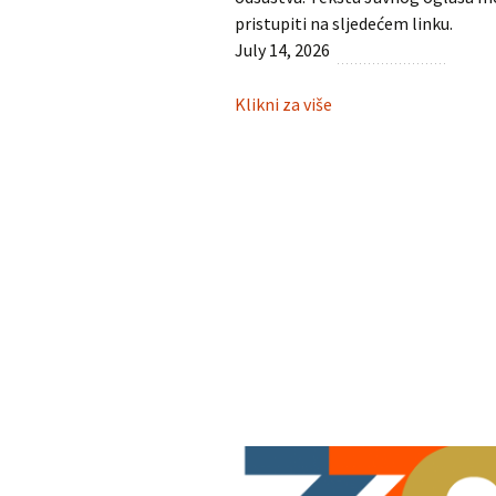
pristupiti na sljedećem linku.
July 14, 2026
:
Klikni za više
Javni
oglas