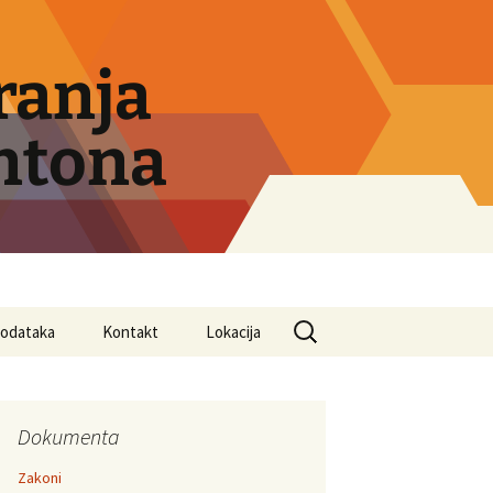
ranja
ntona
Search
 podataka
Kontakt
Lokacija
for:
Dokumenta
Zakoni