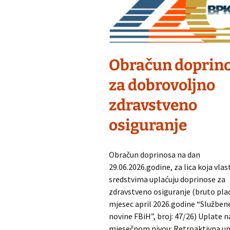
Obračun doprin
za dobrovoljno
zdravstveno
osiguranje
Obračun doprinosa na dan
29.06.2026.godine, za lica koja vlas
sredstvima uplaćuju doprinose za
zdravstveno osiguranje (bruto pla
mjesec april 2026.godine “Služben
novine FBiH”, broj: 47/26) Uplate n
mjesečnom nivou: Retroaktivna up