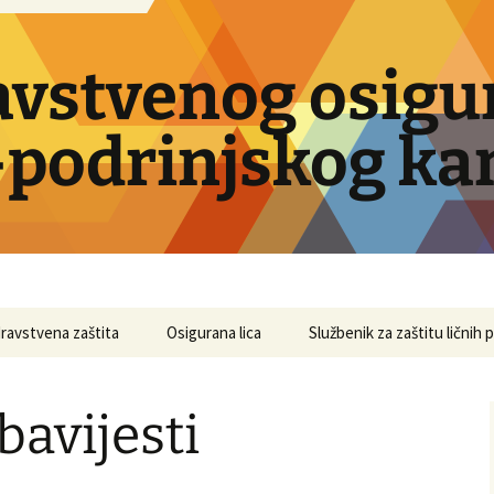
avstvenog osigu
podrinjskog ka
ravstvena zaštita
Osigurana lica
Službenik za zaštitu ličnih
bavijesti