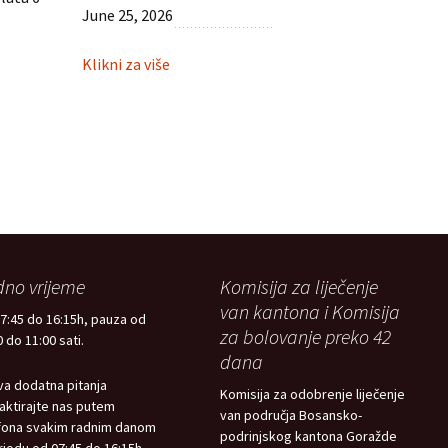
June 25, 2026
:
Klikni za više
Obavijest
povratnicima
no vrijeme
Komisija za liječenje
van kantona i Komisija
7:45 do 16:15h, pauza od
za bolovanje preko 42
 do 11:00 sati.
dana
va dodatna pitanja
Komisija za odobrenje liječenje
aktirajte nas putem
van područja Bosansko-
fona svakim radnim danom
podrinjskog kantona Goražde
riodu od 07:45 do 16:15h.