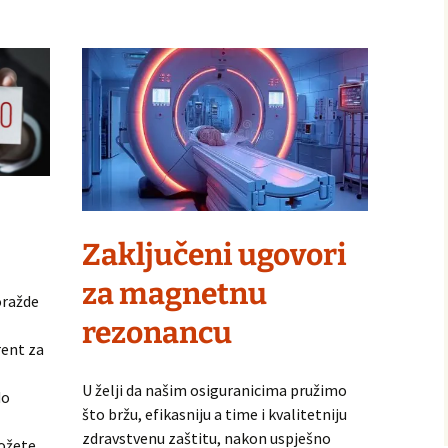
Zaključeni ugovori
za magnetnu
oražde
rezonancu
ent za
U želji da našim osiguranicima pružimo
do
što bržu, efikasniju a time i kvalitetniju
zdravstvenu zaštitu, nakon uspješno
ožete