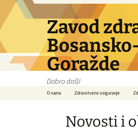
Skip
to
content
Zavod zdr
Bosansko-
Goražde
Dobro došli
O nama
Zdravstveno osiguranje
Zd
Obavezno osiguranje
Novosti i o
Dobrovoljno osiguranje
Ino osiguranje