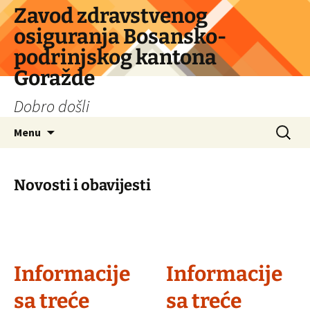
Skip
Zavod zdravstvenog
to
osiguranja Bosansko-
content
podrinjskog kantona
Goražde
Dobro došli
Search
Menu
for:
Novosti i obavijesti
Informacije
Informacije
sa treće
sa treće