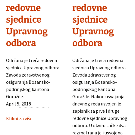
redovne
redovne
sjednice
sjednice
Upravnog
Upravnog
odbora
odbora
Održana je treća redovna
Održana je treća redovna
sjednica Upravnog odbora
sjednica Upravnog odbora
Zavoda zdravstvenog
Zavoda zdravstvenog
osiguranja Bosansko-
osiguranja Bosansko-
podrinjskog kantona
podrinjskog kantona
Goražde.
Goražde. Nakon usvajanja
April 5, 2018
dnevnog reda usvojen je
zapisnik sa prve i druge
:
redovne sjednice Upravnog
Klikni za više
Informacije
odbora. U okviru tačke dva
sa
razmatrana je i usvojena