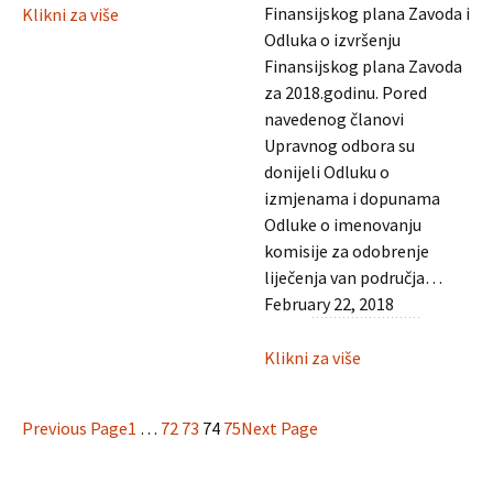
:
Finansijskog plana Zavoda i
Klikni za više
Upravni
Odluka o izvršenju
odbor
Finansijskog plana Zavoda
usvojio
za 2018.godinu. Pored
Finansijski
navedenog članovi
plan
Upravnog odbora su
ZZO
donijeli Odluku o
BPK-
izmjenama i dopunama
a
Odluke o imenovanju
Goražde
komisije za odobrenje
liječenja van područja…
February 22, 2018
:
Klikni za više
Upravni
odbor
Previous Page
1
…
72
73
74
75
Next Page
usvojio
Finansijski
plan