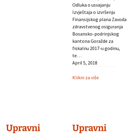
treće
Odluka o usvajanju
redovne
Izvještaja o izvršenju
sjednice
Finansijskog plana Zavoda
Upravnog
zdravstvenog osiguranja
odbora
Bosansko-podrinjskog
kantona Goražde za
fiskalnu 2017-u godinu,
te…
April 5, 2018
:
Klikni za više
Informacije
sa
treće
redovne
sjednice
Upravnog
Upravni
Upravni
odbora