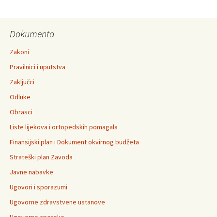
ZZO
BPK-
Dokumenta
a
Goražde
Zakoni
Pravilnici i uputstva
Zaključci
Odluke
Obrasci
Liste lijekova i ortopedskih pomagala
Finansijski plan i Dokument okvirnog budžeta
Strateški plan Zavoda
Javne nabavke
Ugovori i sporazumi
Ugovorne zdravstvene ustanove