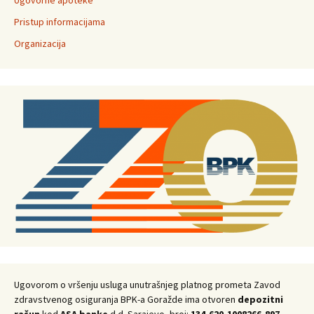
Ugovorne apoteke
Pristup informacijama
Organizacija
Ugovorom o vršenju usluga unutrašnjeg platnog prometa Zavod
zdravstvenog osiguranja BPK-a Goražde ima otvoren
depozitni
račun
kod
ASA banke
d.d. Sarajevo, broj:
134-620-1008266-897.